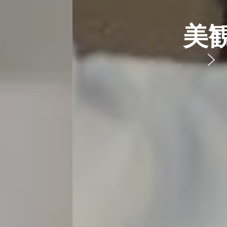
まいを実現
素。
ります。