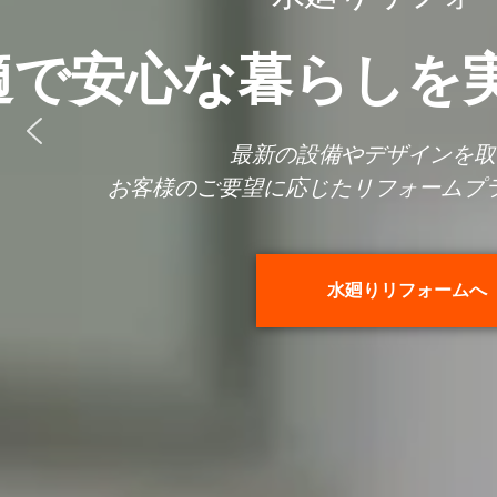
美観と機
外
美観と